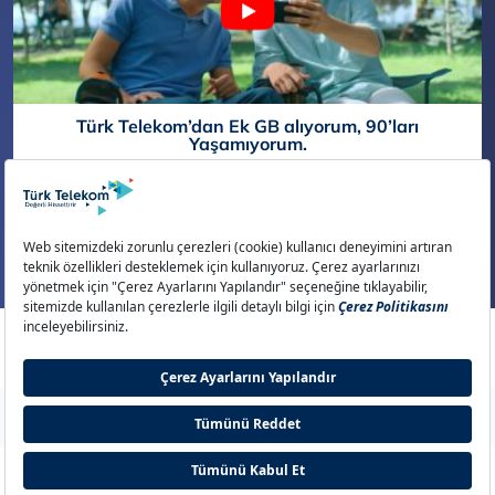
Türk Telekom’dan Ek GB alıyorum, 90’ları
Yaşamıyorum.
Daha Fazla Göster
Aydınlatma Metni
Çerez Politikası
Çerez Ayarları
Gizlilik Politikası
İletişim
© 2026 Türk Telekom