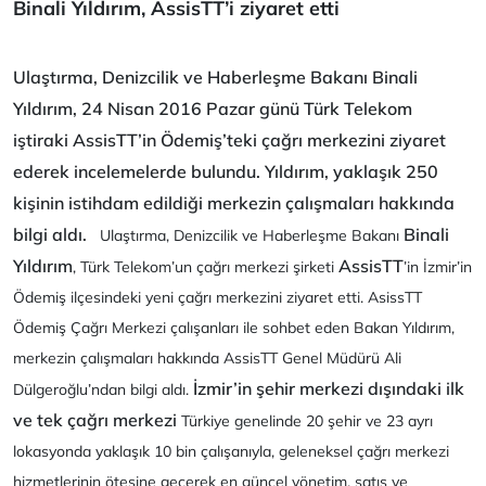
Binali Yıldırım, AssisTT’i ziyaret etti
Ulaştırma, Denizcilik ve Haberleşme Bakanı Binali
Yıldırım, 24 Nisan 2016 Pazar günü Türk Telekom
iştiraki AssisTT’in Ödemiş’teki çağrı merkezini ziyaret
ederek incelemelerde bulundu. Yıldırım, yaklaşık 250
kişinin istihdam edildiği merkezin çalışmaları hakkında
bilgi aldı.
Binali
Ulaştırma, Denizcilik ve Haberleşme Bakanı
Yıldırım
AssisTT
, Türk Telekom’un çağrı merkezi şirketi
’in İzmir’in
Ödemiş ilçesindeki yeni çağrı merkezini ziyaret etti. AsissTT
Ödemiş Çağrı Merkezi çalışanları ile sohbet eden Bakan Yıldırım,
merkezin çalışmaları hakkında AssisTT Genel Müdürü Ali
İzmir’in şehir merkezi dışındaki ilk
Dülgeroğlu’ndan bilgi aldı.
ve tek çağrı merkezi
Türkiye genelinde 20 şehir ve 23 ayrı
lokasyonda yaklaşık 10 bin çalışanıyla, geleneksel çağrı merkezi
hizmetlerinin ötesine geçerek en güncel yönetim, satış ve