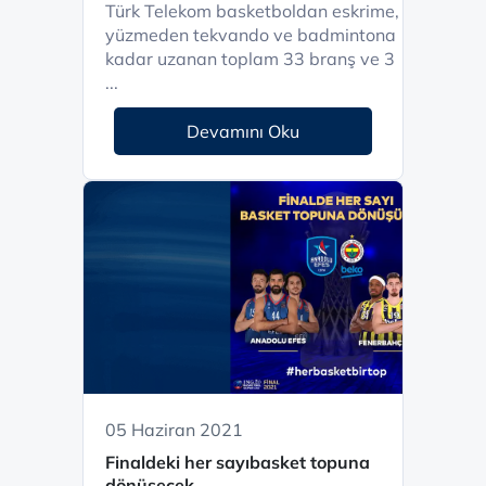
Türk Telekom basketboldan eskrime,
yüzmeden tekvando ve badmintona
kadar uzanan toplam 33 branş ve 3
...
Devamını Oku
05 Haziran 2021
Finaldeki her sayıbasket topuna
dönüşecek