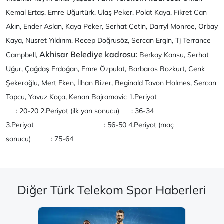
Kemal Ertaş, Emre Uğurtürk, Ulaş Peker, Polat Kaya, Fikret Can
Akın, Ender Aslan, Kaya Peker, Serhat Çetin, Darryl Monroe, Orbay
Kaya, Nusret Yıldırım, Recep Doğrusöz, Sercan Ergin, Tj Terrance
Akhisar Belediye kadrosu:
Campbell,
Berkay Kansu, Serhat
Uğur, Çağdaş Erdoğan, Emre Özpulat, Barbaros Bozkurt, Cenk
Şekeroğlu, Mert Eken, İlhan Bizer, Reginald Tavon Holmes, Sercan
Topcu, Yavuz Koça, Kenan Bajramovic 1.Periyot
: 20-20 2.Periyot (ilk yarı sonucu) : 36-34
3.Periyot : 56-50 4.Periyot (maç
sonucu) : 75-64
Diğer Türk Telekom Spor Haberleri