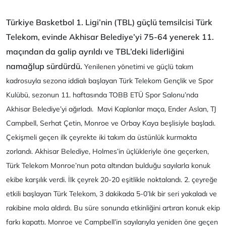
Türkiye Basketbol 1. Ligi’nin (TBL) güçlü temsilcisi Türk
Telekom, evinde Akhisar Belediye’yi 75-64 yenerek 11.
maçından da galip ayrıldı ve TBL’deki liderliğini
namağlup sürdürdü.
Yenilenen yönetimi ve güçlü takım
kadrosuyla sezona iddialı başlayan Türk Telekom Gençlik ve Spor
Kulübü, sezonun 11. haftasında TOBB ETÜ Spor Salonu’nda
Akhisar Belediye’yi ağırladı. Mavi Kaplanlar maça, Ender Aslan, TJ
Campbell, Serhat Çetin, Monroe ve Orbay Kaya beşlisiyle başladı.
Çekişmeli geçen ilk çeyrekte iki takım da üstünlük kurmakta
zorlandı. Akhisar Belediye, Holmes’in üçlükleriyle öne geçerken,
Türk Telekom Monroe’nun pota altından bulduğu sayılarla konuk
ekibe karşılık verdi. İlk çeyrek 20-20 eşitlikle noktalandı. 2. çeyreğe
etkili başlayan Türk Telekom, 3 dakikada 5-0’lık bir seri yakaladı ve
rakibine mola aldırdı. Bu süre sonunda etkinliğini artıran konuk ekip
farkı kapattı. Monroe ve Campbell’in sayılarıyla yeniden öne geçen