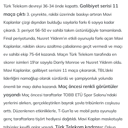
Galibiyet serisi 11
Türk Telekom devreyi 36-34 önde kapattı.
maça çıktı
3. çeyrekte, rakibi üzerinde baskıyı artıran Mavi
Kaplanlar çizgi dışından bulduğu sayılarla farkı 6 sayıya kadar
çıkardı. 3. periyot 56-50 ev sahibi takım üstünlüğüyle tamamlandı.
Final periyotunda, Nusret Yıldırım’ın etkili oyunuyla farkı açan Mavi
Kaplanlar, rakibin skoru azaltma çabalarına geçit vermedi ve maçı
ev sahibi ekip 75-64 kazandı. Maçın Türk Telekom tarafında en
skorer isimleri 19’ar sayıyla Darrly Monroe ve Nusret Yıldırım oldu.
Mavi Kaplanlar, galibiyet serisini 11 maça çıkararak, TBL’deki
liderliğini namağlup olarak sürdürdü ve şampiyonluk yolunda
Maç öncesi renkli görüntüler
önemli bir maçı daha kazandı.
yaşandı
Maç öncesi taraftarlar TOBB ETÜ Spor Salonu’ndaki
yerlerini alırken, gerçekleştirilen bayrak şovla tribünlerin coşkusu
arttı. Düzenlenen etkinliklerle, T-Gun’la ve mobil pota oyunuyla
genç taraftarlara tişört hediyesi dağıtıldı. Mavi Kaplan maskotuyla
Türk Telekom kadrosu:
tribünler keyifli anlar yaşadı.
Orkun