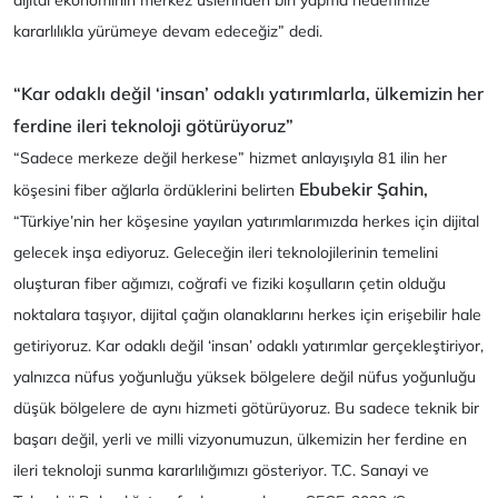
dijital ekonominin merkez üslerinden biri yapma hedefimize
kararlılıkla yürümeye devam edeceğiz” dedi.
“Kar odaklı değil ‘insan’ odaklı yatırımlarla, ülkemizin her
ferdine ileri teknoloji götürüyoruz”
“Sadece merkeze değil herkese” hizmet anlayışıyla 81 ilin her
Ebubekir Şahin,
köşesini fiber ağlarla ördüklerini belirten
“Türkiye’nin her köşesine yayılan yatırımlarımızda herkes için dijital
gelecek inşa ediyoruz. Geleceğin ileri teknolojilerinin temelini
oluşturan fiber ağımızı, coğrafi ve fiziki koşulların çetin olduğu
noktalara taşıyor, dijital çağın olanaklarını herkes için erişebilir hale
getiriyoruz. Kar odaklı değil ‘insan’ odaklı yatırımlar gerçekleştiriyor,
yalnızca nüfus yoğunluğu yüksek bölgelere değil nüfus yoğunluğu
düşük bölgelere de aynı hizmeti götürüyoruz. Bu sadece teknik bir
başarı değil, yerli ve milli vizyonumuzun, ülkemizin her ferdine en
ileri teknoloji sunma kararlılığımızı gösteriyor. T.C. Sanayi ve