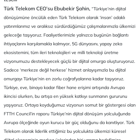
Türk Telekom CEO’su Ebubekir Şahin,
“Türkiye’nin dijital
dönüşümüne öncülük eden Türk Telekom olarak ‘insan’ odaklı
yatırımlarımız ve aralıksız sürdürdüğümüz çalışmalarımızla ülkemizi
geleceğe taşıyoruz. Faaliyetlerimizle yalnızca bugünün bağlantı
ihtiyaçlarını karşılamakla kalmıyor, 5G dünyasını, yapay zeka
ekosistemini, tüm ileri teknolojileri ve milli teknoloji üretme
vizyonumuzu destekleyecek güçlü bir dijital omurga oluşturuyoruz.
Sadece ‘merkeze değil herkese’ hizmet anlayışımızla bu dijital
omurgayı Türkiye’nin en zorlu coğrafyalarına kadar taşıyoruz.
Türkiye, eve, binaya kadar fiber hane erişimi artışında Avrupa
ikincisi olurken, bu artışa en yüksek katkıyı sunmanın gururunu
yaşıyoruz. Ortaya koyduğumuz vizyonun somut bir göstergesi olan
FTTH Council’in raporu Türkiye’nin dijital dönüşüm yolculuğunda
Avrupa ölçeğinde oyun kurucu bir güç olduğunu da kanıtlıyor. Türk
Telekom olarak liderlik ettiğimiz bu yolculukta ülkemizi küresel