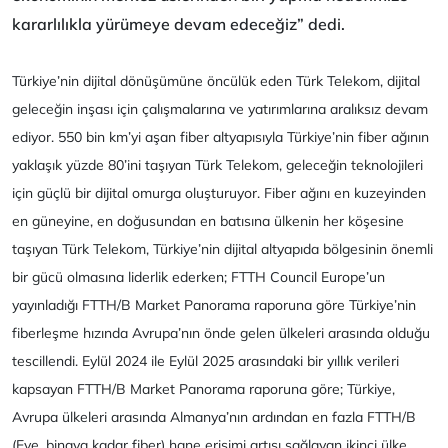
kararlılıkla yürümeye devam edeceğiz” dedi.
Türkiye’nin dijital dönüşümüne öncülük eden Türk Telekom, dijital
geleceğin inşası için çalışmalarına ve yatırımlarına aralıksız devam
ediyor. 550 bin km’yi aşan fiber altyapısıyla Türkiye’nin fiber ağının
yaklaşık yüzde 80’ini taşıyan Türk Telekom, geleceğin teknolojileri
için güçlü bir dijital omurga oluşturuyor. Fiber ağını en kuzeyinden
en güneyine, en doğusundan en batısına ülkenin her köşesine
taşıyan Türk Telekom, Türkiye’nin dijital altyapıda bölgesinin önemli
bir gücü olmasına liderlik ederken; FTTH Council Europe’un
yayınladığı FTTH/B Market Panorama raporuna göre Türkiye’nin
fiberleşme hızında Avrupa’nın önde gelen ülkeleri arasında olduğu
tescillendi. Eylül 2024 ile Eylül 2025 arasındaki bir yıllık verileri
kapsayan FTTH/B Market Panorama raporuna göre; Türkiye,
Avrupa ülkeleri arasında Almanya’nın ardından en fazla FTTH/B
(Eve, binaya kadar fiber) hane erişimi artışı sağlayan ikinci ülke