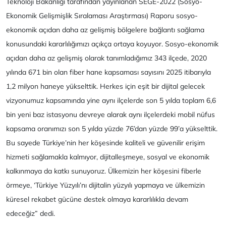
Teknoloji Bakanlığı tarafından yayınlanan SEGE-2022 (Sosyo-
Ekonomik Gelişmişlik Sıralaması Araştırması) Raporu sosyo-
ekonomik açıdan daha az gelişmiş bölgelere bağlantı sağlama
konusundaki kararlılığımızı açıkça ortaya koyuyor. Sosyo-ekonomik
açıdan daha az gelişmiş olarak tanımladığımız 343 ilçede, 2020
yılında 671 bin olan fiber hane kapsaması sayısını 2025 itibarıyla
1,2 milyon haneye yükselttik. Herkes için eşit bir dijital gelecek
vizyonumuz kapsamında yine aynı ilçelerde son 5 yılda toplam 6,6
bin yeni baz istasyonu devreye alarak aynı ilçelerdeki mobil nüfus
kapsama oranımızı son 5 yılda yüzde 76’dan yüzde 99’a yükselttik.
Bu sayede Türkiye’nin her köşesinde kaliteli ve güvenilir erişim
hizmeti sağlamakla kalmıyor, dijitalleşmeye, sosyal ve ekonomik
kalkınmaya da katkı sunuyoruz. Ülkemizin her köşesini fiberle
örmeye, ‘Türkiye Yüzyılı’nı dijitalin yüzyılı yapmaya ve ülkemizin
küresel rekabet gücüne destek olmaya kararlılıkla devam
edeceğiz” dedi.