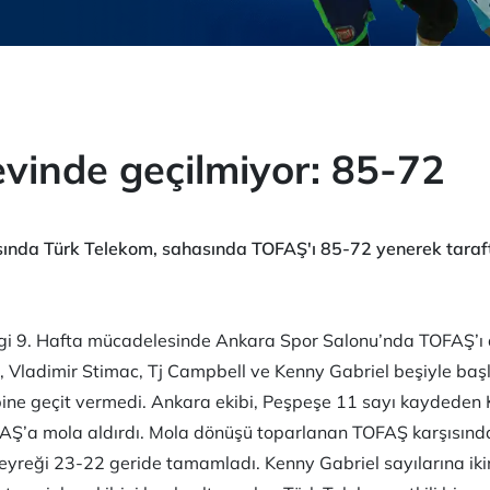
vinde geçilmiyor: 85-72
asında Türk Telekom, sahasında TOFAŞ'ı 85-72 yenerek taraft
gi 9. Hafta mücadelesinde Ankara Spor Salonu’nda TOFAŞ’ı 
Vladimir Stimac, Tj Campbell ve Kenny Gabriel beşiyle başl
ibine geçit vermedi. Ankara ekibi, Peşpeşe 11 sayı kaydeden 
FAŞ’a mola aldırdı. Mola dönüşü toparlanan TOFAŞ karşısın
 çeyreği 23-22 geride tamamladı. Kenny Gabriel sayılarına iki