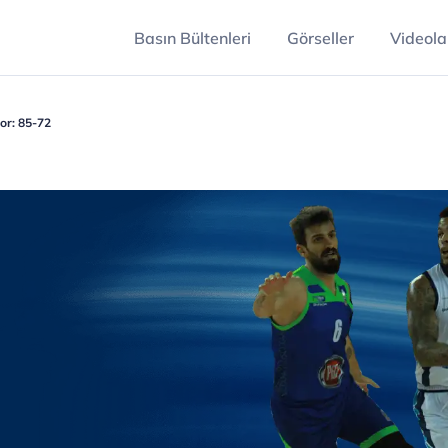
Basın Bültenleri
Görseller
Videola
or: 85-72