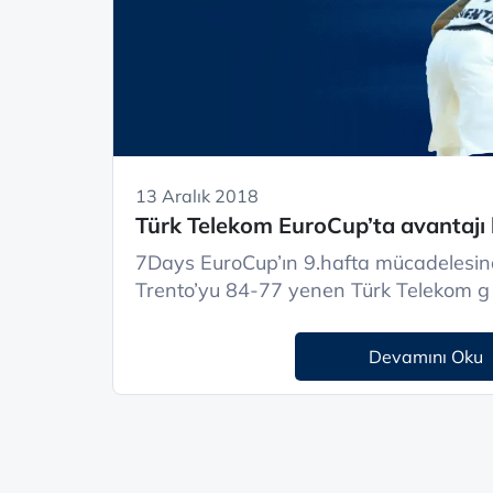
13 Aralık 2018
Türk Telekom EuroCup’ta avantajı 
7Days EuroCup’ın 9.hafta mücadelesinde
Trento’yu 84-77 yenen Türk Telekom g .
Devamını Oku