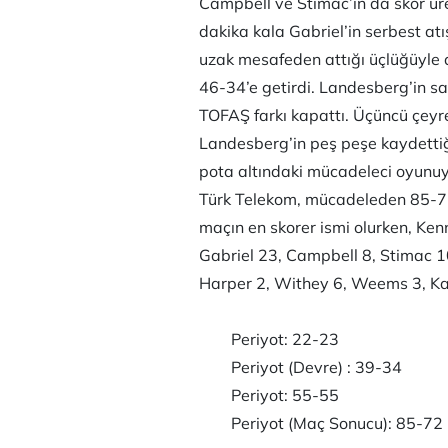
Campbell ve Stimac’ın da skor üret
dakika kala Gabriel’in serbest at
uzak mesafeden attığı üçlüğüyle d
46-34’e getirdi. Landesberg’in say
TOFAŞ farkı kapattı. Üçüncü çeyr
Landesberg’in peş peşe kaydettiği
pota altındaki mücadeleci oyunuy
Türk Telekom, mücadeleden 85-72 g
maçın en skorer ismi olurken, Ken
Gabriel 23, Campbell 8, Stimac 1
Harper 2, Withey 6, Weems 3, Ka
Periyot: 22-23
Periyot (Devre) : 39-34
Periyot: 55-55
Periyot (Maç Sonucu): 85-72