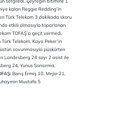
un sergiledi. Çeyreğin bitimine 1
aniye kalan Reggie Redding’in
iren Türk Telekom 3 dakikada skoru
ında etkili olmasıyla toparlanan
elekom TOFAŞ’a geçit vermedi.
n Türk Telekom, Kaya Peker’in
ı üstün savunmasıyla püskürten
n Landesberg 24 sayı 2 asist ile
berg 24, Yunus Sonsırma,
OFAŞ:
Barış Ermiş 10, Mejia 21,
Muhaymin Mustafa 5