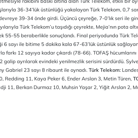
mesiyle rakibini baskı altına alan Türk Telekom, etkili bir oy
ışlarıyla 36-34’lük üstünlüğü yakalayan Türk Telekom, 0,7 s
evreye 39-34 önde girdi. Üçüncü çeyreğe, 7-0’lık seri ile g
ılarıyla Türk Telekom’u taşıdığı çeyrekte, Mejia’nın pota alt
ek 55-55 beraberlikle sonuçlandı. Final periyodunda Türk T
 6 sayı ile bitime 5 dakika kala 67-63’lük üstünlük sağlaya
la farkı 12 sayıya kadar çıkardı (78-66). TOFAŞ hücumların
alip ayrılarak evindeki yenilmezlik serisini sürdürdü. Sylve
ny Gabriel 23 sayı 8 ribaunt ile oynadı.
Türk Telekom:
Landes
0, Redding 11, Kaya Peker 6, Ender Arslan 3, Metin Türen,
T
dji 11, Berkan Durmaz 10, Muhsin Yaşar 2, Yiğit Arslan 2, 