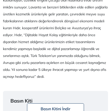
katılamayan, özellikle engelli çocuğu olan kadınlara evde üretim
imkânı sunuyor. Lavanta ve benzeri bitkilerden elde edilen yağlarla
üretilen kozmetik ürünleriyle gelir yaratan, çevredeki meyve suyu
fabrikalarının atıklarını değerlendirerek döngüsel ekonomi modeli
kuran Hıdır, kooperatif ürünlerini Belçika ve Avusturya’ya ihraç
ediyor. Hıdır, “Dijitalde Hayat Kolay eğitimleriyle daha önce
dışarıdan hizmet aldığımız ürünlerimizin etiket tasarımlarını
kendimiz yapmaya başladık ve dijital pazarlamayı öğrendik ve
sınırlarımızı aştık. Türk Telekom'un yanımızda olduğunu bilmek,
Avrupa gibi zorlu pazarlara açılırken en büyük cesaret kaynağımız
oldu. Yıl sonuna kadar 5 ülkeye ihracat yapmayı ve yurt dışına ofis
açmayı hedefliyoruz” dedi.
Basın Kiti
Basın Kitini İndir