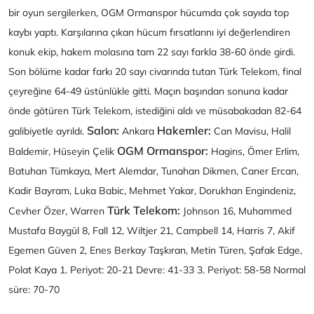
bir oyun sergilerken, OGM Ormanspor hücumda çok sayıda top
kaybı yaptı. Karşılarına çıkan hücum fırsatlarını iyi değerlendiren
konuk ekip, hakem molasına tam 22 sayı farkla 38-60 önde girdi.
Son bölüme kadar farkı 20 sayı civarında tutan Türk Telekom, final
çeyreğine 64-49 üstünlükle gitti. Maçın başından sonuna kadar
önde götüren Türk Telekom, istediğini aldı ve müsabakadan 82-64
Salon:
Hakemler:
galibiyetle ayrıldı.
Ankara
Can Mavisu, Halil
OGM Ormanspor:
Baldemir, Hüseyin Çelik
Hagins, Ömer Erlim,
Batuhan Tümkaya, Mert Alemdar, Tunahan Dikmen, Caner Ercan,
Kadir Bayram, Luka Babic, Mehmet Yakar, Dorukhan Engindeniz,
Türk Telekom:
Cevher Özer, Warren
Johnson 16, Muhammed
Mustafa Baygül 8, Fall 12, Wiltjer 21, Campbell 14, Harris 7, Akif
Egemen Güven 2, Enes Berkay Taşkıran, Metin Türen, Şafak Edge,
Polat Kaya 1. Periyot: 20-21 Devre: 41-33 3. Periyot: 58-58 Normal
süre: 70-70