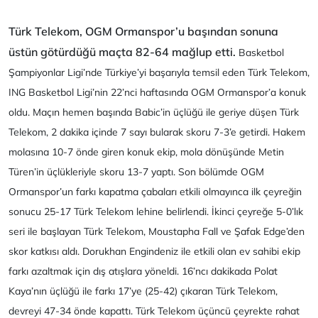
Türk Telekom, OGM Ormanspor’u başından sonuna
üstün götürdüğü maçta 82-64 mağlup etti.
Basketbol
Şampiyonlar Ligi’nde Türkiye’yi başarıyla temsil eden Türk Telekom,
ING Basketbol Ligi’nin 22’nci haftasında OGM Ormanspor’a konuk
oldu. Maçın hemen başında Babic’in üçlüğü ile geriye düşen Türk
Telekom, 2 dakika içinde 7 sayı bularak skoru 7-3’e getirdi. Hakem
molasına 10-7 önde giren konuk ekip, mola dönüşünde Metin
Türen’in üçlükleriyle skoru 13-7 yaptı. Son bölümde OGM
Ormanspor’un farkı kapatma çabaları etkili olmayınca ilk çeyreğin
sonucu 25-17 Türk Telekom lehine belirlendi. İkinci çeyreğe 5-0’lık
seri ile başlayan Türk Telekom, Moustapha Fall ve Şafak Edge’den
skor katkısı aldı. Dorukhan Engindeniz ile etkili olan ev sahibi ekip
farkı azaltmak için dış atışlara yöneldi. 16’ncı dakikada Polat
Kaya’nın üçlüğü ile farkı 17’ye (25-42) çıkaran Türk Telekom,
devreyi 47-34 önde kapattı. Türk Telekom üçüncü çeyrekte rahat