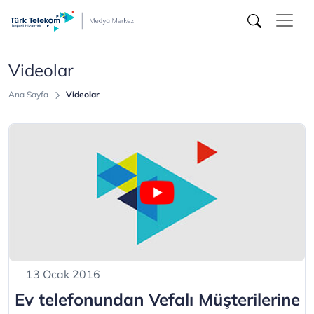
Videolar
-
Türk
Videolar
Telekom
Ana Sayfa
Videolar
Medya
Merkezi
13 Ocak 2016
Ev telefonundan Vefalı Müşterilerine