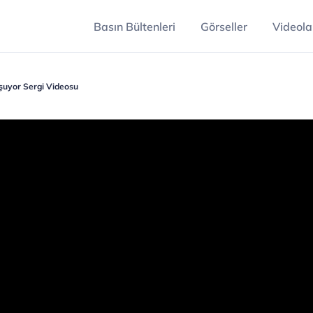
Basın Bültenleri
Görseller
Videola
şuyor Sergi Videosu