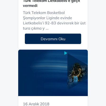
Türk Telekom Lietkabelis'e geçit
vermedi
Türk Telekom Basketbol
Şampiyonlar Liginde evinde
Lietkabelis’i 92-83 devirerek bir üst
tura çıkma y ...
Devamını Oku
16 Aralık 2018