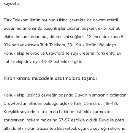
kaydetti.
Türk Telekom üstün oyununu ikinci çeyrekte de devam ettirdi.
Savunma anlamında başarılı işler çıkaran başkent ekibi, konuk
ekibin hücumlardan boş dönmesini sağladı. 13’üncü dakikada 8-
0’lık seri yakalayan Türk Telekom, 33-19’luk üstünlüğe ulaştı.
Konuk ekip Jelovac ve Crawford ile sayı üreterek farkı eritti. Ev
sahibi ekip devreye 48-42 üstünlükle gitti.
Kıran kırana mücadele uzatmalara taşındı
Konuk ekip, üçüncü çeyreğin başında Buva’nın smacının ardından
Crawford’un elinden bulduğu üçlükle farkı 1’e indirdi: (48-47).
Karşılıklı sayılarla iki takım da birbirine üstünlük kurmakta
zorlanırken, hakem molasına 57-57 eşitlikle gidildi. Buva ile pota
altında etkili olan Gaziantep Basketbol, üçüncü çeyreğin skorunu