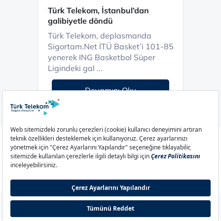
Türk Telekom, İstanbul’dan
galibiyetle döndü
Türk Telekom, deplasmanda
Sigortam.Net İTÜ Basket’i 101-85
yenerek ING Basketbol Süper
Ligindeki gal ...
Devamını Oku
Aydınlatma Metni
Çerez Politikası
Çerez Ayarları
Gizlilik Politikası
İletişim
© 2026 Türk Telekom