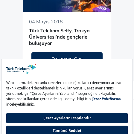
04 Mayıs 2018
Türk Telekom Selfy, Trakya
Üniversitesi’nde gençlerle
buluşuyor
Devamını Oku
Aydınlatma Metni
Çerez Politikası
Çerez Ayarları
Gizlilik Politikası
İletişim
© 2026 Türk Telekom