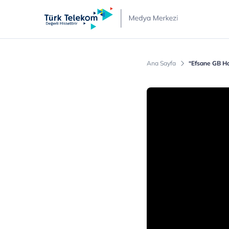
Türk
Telekom
Medya
Merkezi
Ana Sayfa
“Efsane GB Ha