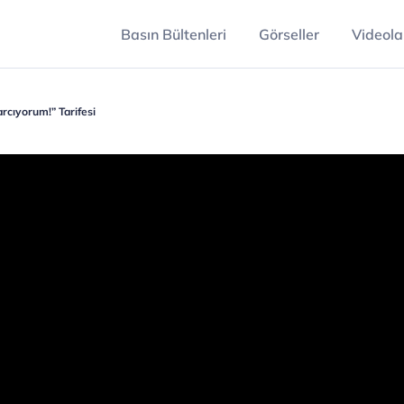
Basın Bültenleri
Görseller
Videola
rcıyorum!” Tarifesi