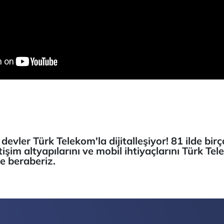
evler Türk Telekom'la dijitalleşiyor! 81 ilde birç
letişim altyapılarını ve mobil ihtiyaçlarını Türk 
te beraberiz.