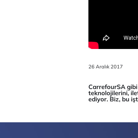
26 Aralık 2017
CarrefourSA gibi d
teknolojilerini, i
ediyor. Biz, bu iş