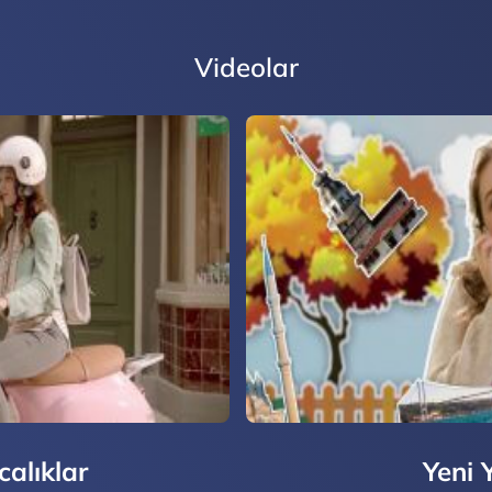
Videolar
calıklar
Yeni 