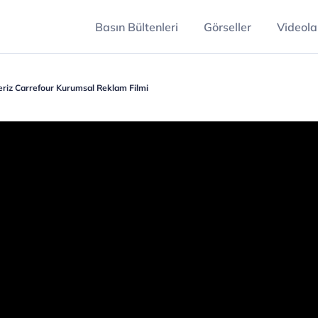
Basın Bültenleri
Görseller
Videola
eriz Carrefour Kurumsal Reklam Filmi