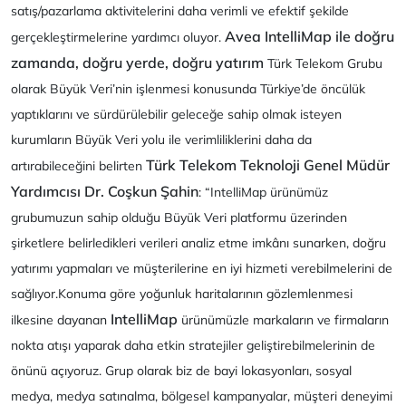
satış/pazarlama aktivitelerini daha verimli ve efektif şekilde
Avea IntelliMap ile doğru
gerçekleştirmelerine yardımcı oluyor.
zamanda, doğru yerde, doğru yatırım
Türk Telekom Grubu
olarak Büyük Veri’nin işlenmesi konusunda Türkiye’de öncülük
yaptıklarını ve sürdürülebilir geleceğe sahip olmak isteyen
kurumların Büyük Veri yolu ile verimliliklerini daha da
Türk Telekom Teknoloji Genel Müdür
artırabileceğini belirten
Yardımcısı Dr. Coşkun Şahin
: “IntelliMap ürünümüz
grubumuzun sahip olduğu Büyük Veri platformu üzerinden
şirketlere belirledikleri verileri analiz etme imkânı sunarken, doğru
yatırımı yapmaları ve müşterilerine en iyi hizmeti verebilmelerini de
sağlıyor.Konuma göre yoğunluk haritalarının gözlemlenmesi
IntelliMap
ilkesine dayanan
ürünümüzle markaların ve firmaların
nokta atışı yaparak daha etkin stratejiler geliştirebilmelerinin de
önünü açıyoruz. Grup olarak biz de bayi lokasyonları, sosyal
medya, medya satınalma, bölgesel kampanyalar, müşteri deneyimi