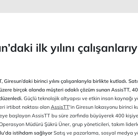
daki ilk yılını çalışanlarıy
 Giresun’daki birinci yılını çalışanlarıyla birlikte kutladı. 
üzere birçok alanda müşteri odaklı çözüm sunan AssisTT, 40
düzenledi.
Güçlü teknolojik altyapısı ve etkin insan kaynağı y
ri irtibat noktası olan
AssisTT
'in Giresun lokasyonu birinci k
meye başlayan AssisTT bu süre zarfında büyüyerek 400 kişiye
perasyon Müdürü Şükrü Üner, grup yöneticileri, takım liderler
u'da istihdam sağlıyor
Satış ve pazarlama, sosyal medya yö