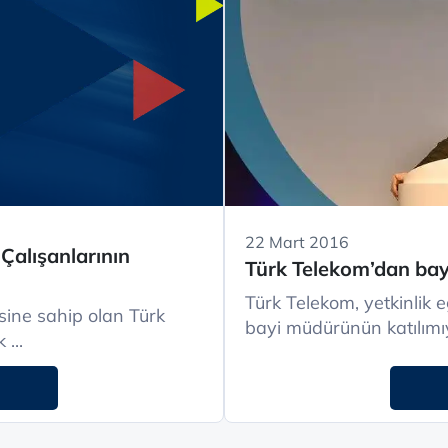
22 Mart 2016
 Çalışanlarının
Türk Telekom’dan bayi
Türk Telekom, yetkinlik
sine sahip olan Türk
bayi müdürünün katılımıy
Telekom, çalışanlarına mutlu bir gelecek ...