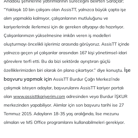
Anadolu şehirlerine yatırımlarının süreceğini belirten Saraçlar;
“Yaklaşık 10 bin çalışanı olan AssisTT, yalnızca büyük çapta işe
alım yapmakla kalmıyor, çalışanlarının mutluluğunu ve
kariyerlerinde ilerlemesi için de gereken altyapıyı da hazırlıyor.
Çalışanlarımızın yükselmesine imkân veren iş modelleri
oluşturmayı öncelikli işlerimiz arasında görüyoruz. AssisTT içinde
yalnızca geçen yıl çalışanlar arasından 167 kişi yönetimsel-idari
görevlere terfi etti. Bu da bizi sektörde ayrıştıran güçlü
İşe
özelliklerimizden biri olarak ön plana çıkartıyor.” diye konuştu.
başvuru yapmak için
AssisTT Burdur Çağrı Merkezi’nde
çalışmak isteyen adaylar, başvurularını AssisTT kariyer portalı
olan
www.assisttkariyerim.com
adresinden veya Burdur İŞKUR
merkezinden yapabiliyor. Alımlar için son başvuru tarihi ise 27
Temmuz 2015. Adayların 18-35 yaş aralığında, lise mezunu
olmaları ve MS Office programlarını kullanabilmeleri gerekiyor. ​​​ ​​​​​​​​​​​​