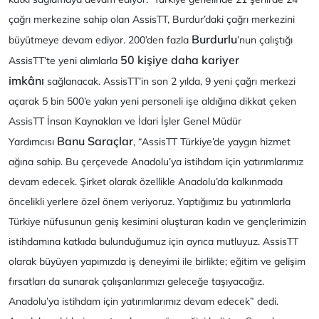
çağrı merkezine sahip olan AssisTT, Burdur’daki çağrı merkezini
Burdurlu
büyütmeye devam ediyor. 200’den fazla
’nun çalıştığı
50 kişiye daha kariyer
AssisTT’te yeni alımlarla
imkânı
sağlanacak. AssisTT’in son 2 yılda, 9 yeni çağrı merkezi
açarak 5 bin 500’e yakın yeni personeli işe aldığına dikkat çeken
AssisTT İnsan Kaynakları ve İdari İşler Genel Müdür
Banu Saraçlar
Yardımcısı
, “AssisTT Türkiye’de yaygın hizmet
ağına sahip. Bu çerçevede Anadolu’ya istihdam için yatırımlarımız
devam edecek. Şirket olarak özellikle Anadolu’da kalkınmada
öncelikli yerlere özel önem veriyoruz. Yaptığımız bu yatırımlarla
Türkiye nüfusunun geniş kesimini oluşturan kadın ve gençlerimizin
istihdamına katkıda bulunduğumuz için ayrıca mutluyuz. AssisTT
olarak büyüyen yapımızda iş deneyimi ile birlikte; eğitim ve gelişim
fırsatları da sunarak çalışanlarımızı geleceğe taşıyacağız.
Anadolu’ya istihdam için yatırımlarımız devam edecek” dedi.