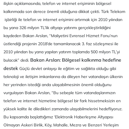
ilişkin açıklamasında, telefon ve internet erişiminin bölgesel
kalkınmada son derece önemli olduğuna dikkat çekti. Türk Telekom
işbirliği ile telefon ve internet erişimini artırmak için 2010 yılından
bu yana 326 milyon TL’lik altyapı yatırımı gerçekleştirildiğini
kaydeden Bakan Arslan, “
Maliyetini Evrensel Hizmet Fonu’nun
üstlendiği projenin 2018’de tamamlanacak 3. faz sözleşmesi ile
2010 yılından bu yana yapılan yatırım toplamda 500 milyon TL’yi
Bakan Arslan: Bölgesel kalkınma hedefine
bulacak
” dedi.
destek
Güçlü devlet anlayışı ile eğitim ve sağlıkta olduğu gibi
teknoloji ve iletişim imkanlarına da dileyen her vatandaşın ülkenin
her yerinden istediği anda ulaşabilmesinin önemli olduğunu
vurgulayan Bakan Arslan, “
Bu sebeple tüm vatandaşlarımızın
telefon ve internet hizmetine bölgesel bir fark hissetmeksizin en
yüksek kalite ile diledikleri zamanda ulaşabilmelerini hedefliyoruz.
Bu kapsamda başlattığımız ‘Elektronik Haberleşme Altyapısı
Olmayan Askeri Birlik, Köy, Mahalle, Mezra ve Benzeri Yerleşim