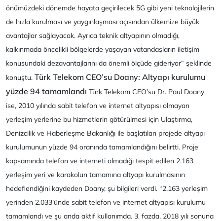
önümüzdeki dönemde hayata geçirilecek 5G gibi yeni teknolojilerin
de hızla kurulması ve yaygınlaşması açısından ülkemize büyük
avantajlar sağlayacak. Ayrıca teknik altyapının olmadığı,
kalkınmada öncelikli bölgelerde yaşayan vatandaşların iletişim
konusundaki dezavantajlarını da önemli ölçüde gideriyor
” şeklinde
Türk Telekom CEO’su Doany: Altyapı kurulumu
konuştu.
yüzde 94 tamamlandı
Türk Telekom CEO’su Dr. Paul Doany
ise, 2010 yılında sabit telefon ve internet altyapısı olmayan
yerleşim yerlerine bu hizmetlerin götürülmesi için Ulaştırma,
Denizcilik ve Haberleşme Bakanlığı ile başlatılan projede altyapı
kurulumunun yüzde 94 oranında tamamlandığını belirtti. Proje
kapsamında telefon ve interneti olmadığı tespit edilen 2.163
yerleşim yeri ve karakolun tamamına altyapı kurulmasının
hedeflendiğini kaydeden Doany, şu bilgileri verdi. “
2.163 yerleşim
yerinden 2.033’ünde sabit telefon ve internet altyapısı kurulumu
tamamlandı ve şu anda aktif kullanımda. 3. fazda, 2018 yılı sonuna