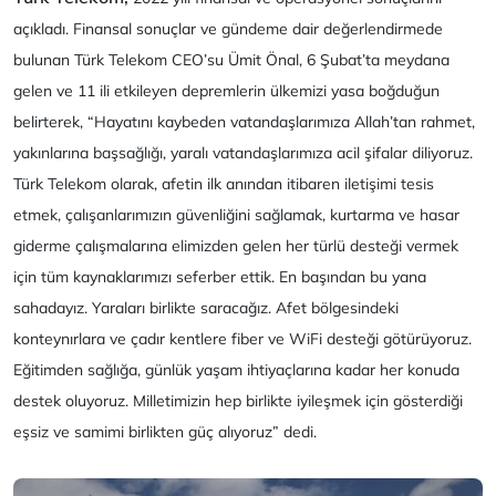
açıkladı. Finansal sonuçlar ve gündeme dair değerlendirmede
bulunan Türk Telekom CEO’su Ümit Önal, 6 Şubat’ta meydana
gelen ve 11 ili etkileyen depremlerin ülkemizi yasa boğduğun
belirterek, “Hayatını kaybeden vatandaşlarımıza Allah’tan rahmet,
yakınlarına başsağlığı, yaralı vatandaşlarımıza acil şifalar diliyoruz.
Türk Telekom olarak, afetin ilk anından itibaren iletişimi tesis
etmek, çalışanlarımızın güvenliğini sağlamak, kurtarma ve hasar
giderme çalışmalarına elimizden gelen her türlü desteği vermek
için tüm kaynaklarımızı seferber ettik. En başından bu yana
sahadayız. Yaraları birlikte saracağız. Afet bölgesindeki
konteynırlara ve çadır kentlere fiber ve WiFi desteği götürüyoruz.
Eğitimden sağlığa, günlük yaşam ihtiyaçlarına kadar her konuda
destek oluyoruz. Milletimizin hep birlikte iyileşmek için gösterdiği
eşsiz ve samimi birlikten güç alıyoruz” dedi.