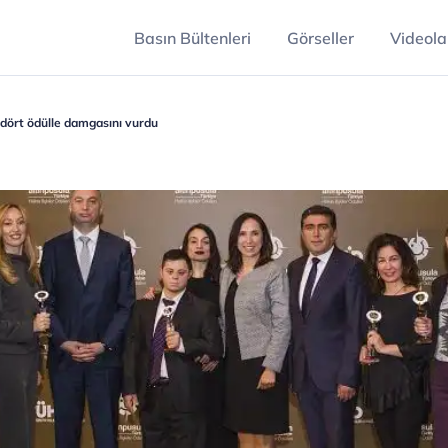
Basın Bültenleri
Görseller
Videola
 dört ödülle damgasını vurdu