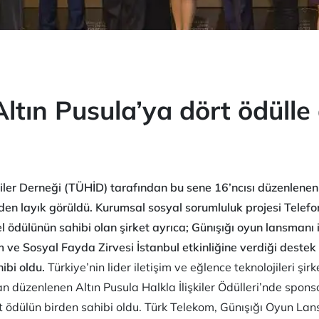
ltın Pusula’ya dört ödüll
kiler Derneği (TÜHİD) tarafından bu sene 16’ncısı düzenlenen
birden layık görüldü. Kurumsal sosyal sorumluluk projesi Telef
l ödülünün sahibi olan şirket ayrıca; Günışığı oyun lansmanı 
m ve Sosyal Fayda Zirvesi İstanbul etkinliğine verdiği destek i
ibi oldu.
Türkiye’nin lider iletişim ve eğlence teknolojileri şir
an düzenlenen Altın Pusula Halkla İlişkiler Ödülleri’nde sponso
rt ödülün birden sahibi oldu. Türk Telekom, Günışığı Oyun Lan