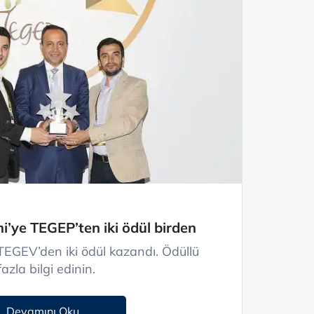
’ye TEGEP’ten iki ödül birden
EGEV’den iki ödül kazandı. Ödüllü
zla bilgi edinin.
Devamını Oku