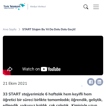
Türk
Telekom
Medya
Merkezi
Ana Sayfa
START Stajım Bu Yıl Da Dolu Dolu Geçti!
21 Ekim 2021
33 START stajyerimizle 6 haftalık hem keyifli hem
öğretici bir süreci birlikte tamamladık; öğrendik, geliştik,
eğlendik, uykusuz kaldık, çok çalıştık…Kimisiyle uzun