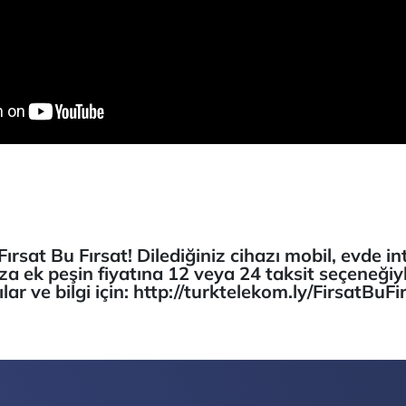
ırsat Bu Fırsat! Dilediğiniz cihazı mobil, evde i
za ek peşin fiyatına 12 veya 24 taksit seçeneğiyl
ar ve bilgi için: http://turktelekom.ly/FirsatBuFi