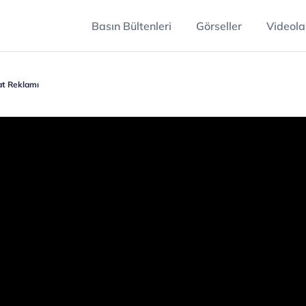
Basın Bültenleri
Görseller
Videola
sat Reklamı