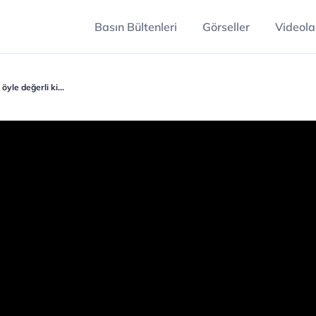
Basın Bültenleri
Görseller
Videola
 öyle değerli ki…