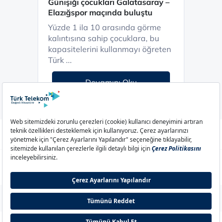
Günışığı çocukları Galatasaray –
Elazığspor maçında buluştu
Yüzde 1 ila 10 arasında görme
kalıntısına sahip çocuklara, bu
kapasitelerini kullanmayı öğreten
Türk ...
Devamını Oku
Aydınlatma Metni
Çerez Politikası
Çerez Ayarları
Gizlilik Politikası
İletişim
© 2026 Türk Telekom