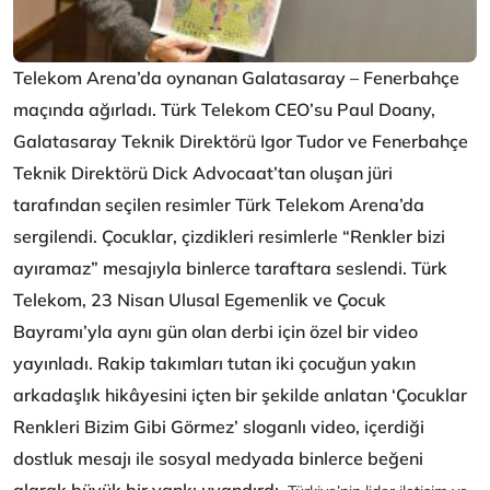
Telekom Arena’da oynanan Galatasaray – Fenerbahçe
maçında ağırladı. Türk Telekom CEO’su Paul Doany,
Galatasaray Teknik Direktörü Igor Tudor ve Fenerbahçe
Teknik Direktörü Dick Advocaat’tan oluşan jüri
tarafından seçilen resimler Türk Telekom Arena’da
sergilendi. Çocuklar, çizdikleri resimlerle “Renkler bizi
ayıramaz” mesajıyla binlerce taraftara seslendi.
Türk
Telekom, 23 Nisan Ulusal Egemenlik ve Çocuk
Bayramı’yla aynı gün olan derbi için özel bir video
yayınladı. Rakip takımları tutan iki çocuğun yakın
arkadaşlık hikâyesini içten bir şekilde anlatan ‘Çocuklar
Renkleri Bizim Gibi Görmez’ sloganlı video, içerdiği
dostluk mesajı ile sosyal medyada binlerce beğeni
alarak büyük bir yankı uyandırdı.