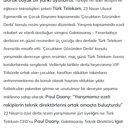
Türkiye’nin lider iletişim ve
Türk Telekom
eğlence teknolojileri şirketi
, 23 Nisan Ulusal
Egemenlik ve Çocuk Bayramı kapsamında ‘Çocukların Gözünden
Derbi’ konulu resim yarışması düzenledi. Yarışma kapsamında ezeli
rekabet ve ebedi dostluğun simgesi Galatasaray – Fenerbahçe
derbisini en güzel resmeden üç çocuğu dev derbide Türk Telekom
Arena’da misafir etti. ‘Çocukların Gözünden Derbi’ konulu
yarışmada dereceye giren resimler, maç günü Türk Telekom Arena
koridorlarında sergilendi. Velileriyle birlikte derbi heyecanına VIP
Tribünde ortak olan çocuklar, taraftarı oldukları takımların
antrenmanlarına da konuk olarak hayranı oldukları yıldız
futbolcuları yakından görme ve unutulmaz bir deneyim yaşama
Paul Doany: “Yarışmamız ezeli
imkânına sahip olacak.
rakiplerin teknik direktörlerini ortak amaçta buluşturdu”
23 Nisan’a özel derbi resim yarışmasının jüri üyeliğini ise Türk
Paul Doany
Igor
Telekom CEO’su
, Galatasaray Teknik Direktörü