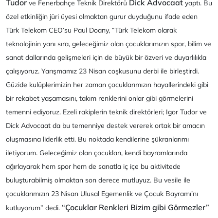
Tudor
Dick Advocaat
ve Fenerbahçe Teknik Direktörü
yaptı. Bu
özel etkinliğin jüri üyesi olmaktan gurur duyduğunu ifade eden
Türk Telekom CEO’su Paul Doany, “Türk Telekom olarak
teknolojinin yanı sıra, geleceğimiz olan çocuklarımızın spor, bilim ve
sanat dallarında gelişmeleri için de büyük bir özveri ve duyarlılıkla
çalışıyoruz. Yarışmamız 23 Nisan coşkusunu derbi ile birleştirdi.
Güzide kulüplerimizin her zaman çocuklarımızın hayallerindeki gibi
bir rekabet yaşamasını, takım renklerini onlar gibi görmelerini
temenni ediyoruz. Ezeli rakiplerin teknik direktörleri; Igor Tudor ve
Dick Advocaat da bu temenniye destek vererek ortak bir amacın
oluşmasına liderlik etti. Bu noktada kendilerine şükranlarımı
iletiyorum. Geleceğimiz olan çocukları, kendi bayramlarında
ağırlayarak hem spor hem de sanatla iç içe bu aktivitede
buluşturabilmiş olmaktan son derece mutluyuz. Bu vesile ile
çocuklarımızın 23 Nisan Ulusal Egemenlik ve Çocuk Bayramı’nı
“Çocuklar Renkleri Bizim gibi Görmezler”
kutluyorum” dedi.